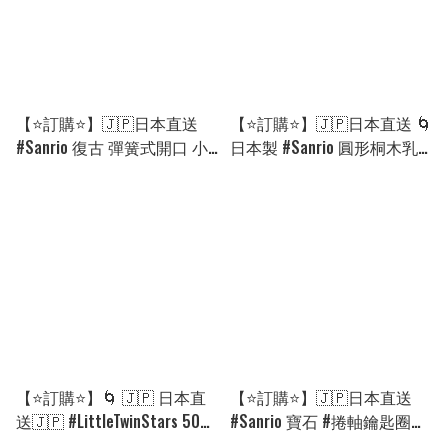
【⭐訂購⭐】🇯🇵日本直送
【⭐訂購⭐】🇯🇵日本直送 🌀
#Sanrio 復古 彈簧式開口 小
日本製 #Sanrio 圓形桐木乳
物收納袋［6款選］🌀 [ELAD-
齒盒 🌀 [PIKD-0266]
0206][260815]
[260822]
【⭐訂購⭐】🌀 🇯🇵 日本直
【⭐訂購⭐】🇯🇵日本直送
送🇯🇵 #LittleTwinStars 50週
#Sanrio 寶石 #捲軸鑰匙圈
年系列 銀箔印花 彩虹雪紡
［8款選］🌀 [ELAD-0205]