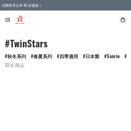
消費即享全單 95 折優惠！
購物滿 HKD 900.00即享免運費優惠！（適用於 本地送貨、本地取貨 )
#TwinStars
秋冬系列
春夏系列
四季適用
日本製
Sanrio
D
10項 商品