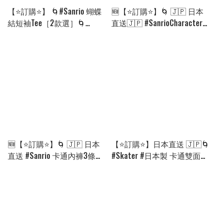
【⭐訂購⭐】 🌀#Sanrio 蝴蝶
🆕【⭐訂購⭐】🌀 🇯🇵 日本
結短袖Tee［2款選］🌀
直送🇯🇵 #SanrioCharacters
[PLCA-0199] [260922]
復刻版 迷你背心 #環保袋［5
款選］🌀[ELGD-0110]
[260821]
🆕【⭐訂購⭐】🌀 🇯🇵 日本
【⭐訂購⭐】日本直送 🇯🇵🌀
直送 #Sanrio 卡通內褲3條裝
#Skater #日本製 卡通雙面圖
(女童款) 🌀 [PLGA-0086]
案 索繩袋 6件套盒裝［8款
[260813]
選］🌀 [ELED-0035][260804]