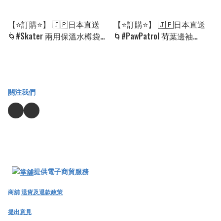
【⭐訂購⭐】 🇯🇵日本直送
【⭐訂購⭐】 🇯🇵日本直送
🌀#Skater 兩用保溫水樽袋
🌀#PawPatrol 荷葉邊袖
🌀[PLAD-0207] [260818]
tee［2款選］🌀 [PLFA-0114]
[260813]
關注我們
提供電子商貿服務
商舖
退貨及退款政策
提出意見