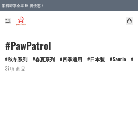
消費即享全單 95 折優惠！
購物滿 HKD 900.00即享免運費優惠！（適用於 本地送貨、本地取貨 )
#PawPatrol
秋冬系列
春夏系列
四季適用
日本製
Sanrio
D
37項 商品