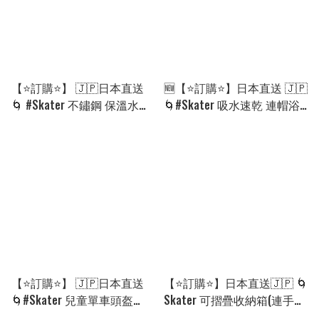
【⭐訂購⭐】 🇯🇵日本直送
🆕【⭐訂購⭐】日本直送 🇯🇵
🌀 #Skater 不鏽鋼 保溫水壺
🌀#Skater 吸水速乾 連帽浴
(600ml) [4款選]🌀[PLAD-
披［25款選］ 🌀 [PLGD-
0002][260813]
0037] [260813]
【⭐訂購⭐】 🇯🇵日本直送
【⭐訂購⭐】日本直送🇯🇵 🌀
🌀#Skater 兒童單車頭盔
Skater 可摺疊收納箱(連手
［全5款］ 🌀 [ELAD-0173]
抽) ［12款選］🌀 [PKJD-