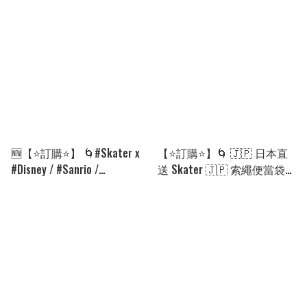
[260828]
0080][260917]
🆕【⭐訂購⭐】 🌀#Skater x
【⭐訂購⭐】🌀 🇯🇵 日本直
#Disney / #Sanrio /
送 Skater 🇯🇵 索繩便當袋
#PawPatrol 布質折扇［8款
(2枚組) 🌀 [PKID-0162]
選］🌀[ELGD-0003][260912]
[260822]