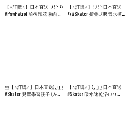
【⭐訂購⭐】日本直送 🇯🇵🌀
【⭐訂購⭐】 🇯🇵日本直送
#PawPatrol 前後印花 胸前徽
🌀#Skater 折疊式吸管水樽
章 短袖T恤［2款選］🌀
［全10款］🌀[EJGD-0066]
[EKGA-0144][260828]
[260914]
🆕【⭐訂購⭐】日本直送🇯🇵
【⭐訂購⭐】🇯🇵 日本直送
#Skater 兒童學習筷子 (左右
#Skater 吸水速乾浴巾🌀
手兼用) [7款選] 🌀 [PLFD-
[PLGD-0071][260813]
0047] [260825]