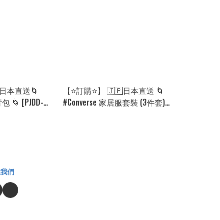
日本直送🌀
【⭐訂購⭐】 🇯🇵日本直送 🌀
 🌀 [PJDD-
#Converse 家居服套裝 (3件套)🌀
[PKHA-0046] [260821]
注我們