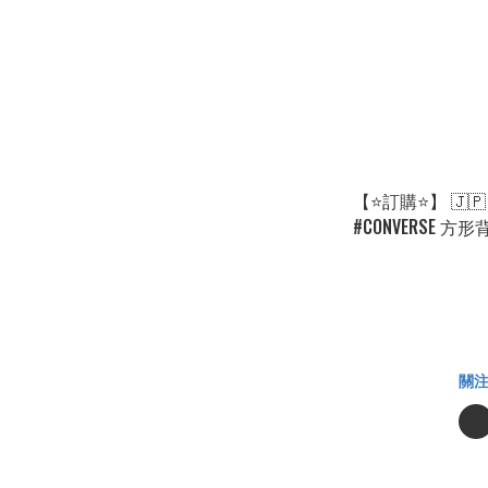
【⭐訂購⭐】 🇯
#CONVERSE 方形背包
0271][260903]
關