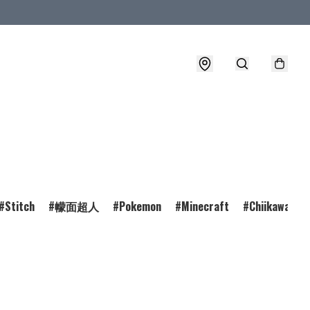
Stitch
幪面超人
Pokemon
Minecraft
Chiikawa