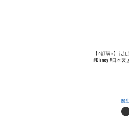
【⭐訂購⭐】 🇯
#Disney #日本製
細纖維墊［6款選］🌀
0087][260905]
關