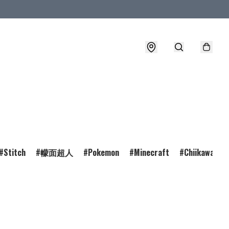
Stitch
幪面超人
Pokemon
Minecraft
Chiikawa