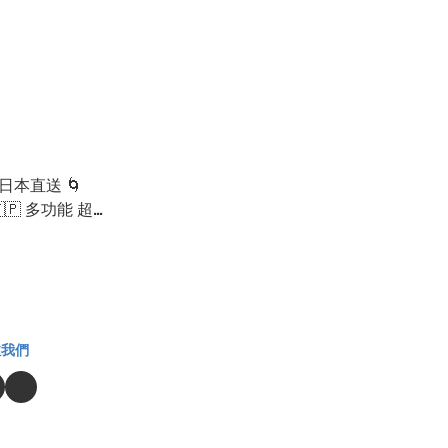
日本直送 🌀
🇯🇵 多功能 超
 [EKLD-
注我們