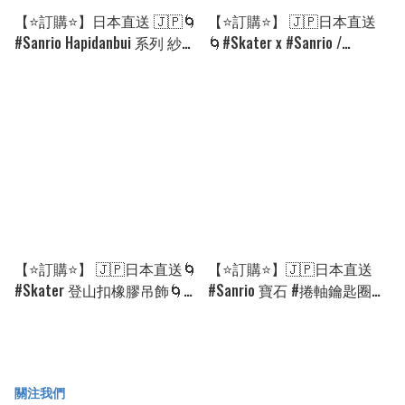
【⭐訂購⭐】日本直送 🇯🇵🌀
【⭐訂購⭐】 🇯🇵日本直送
#Sanrio Hapidanbui 系列 紗棉
🌀#Skater x #Sanrio /
睡袋🌀 [PLBA-0115][260811]
#Disney 不銹鋼保溫吸管水壺
(830ml) ［8款選］🌀 [ELED-
0075][260908]
【⭐訂購⭐】 🇯🇵日本直送🌀
【⭐訂購⭐】🇯🇵日本直送
#Skater 登山扣橡膠吊飾🌀
#Sanrio 寶石 #捲軸鑰匙圈
[PLFD-0010] [260819]
［8款選］🌀 [ELAD-0205]
[260823]
關注我們