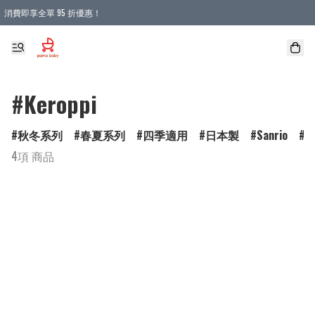
消費即享全單 95 折優惠！
購物滿 HKD 900.00即享免運費優惠！（適用於 本地送貨、本地取貨 )
#Keroppi
秋冬系列
春夏系列
四季適用
日本製
Sanrio
D
4項 商品