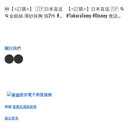
🆕【⭐訂購⭐】 🇯🇵日本直送
【⭐訂購⭐】日本直送🇯🇵 🌀
🌀金銀絲 薄紗抹胸 假2件 #
#TakaraTomy #Disney 會說話
連身裙［2款選］🌀 [EKKA-
的扭蛋玩具🌀 [EKKD-0144]
0103]
[260906]
關注我們
提供電子商貿服務
商舖
退貨及退款政策
提出意見