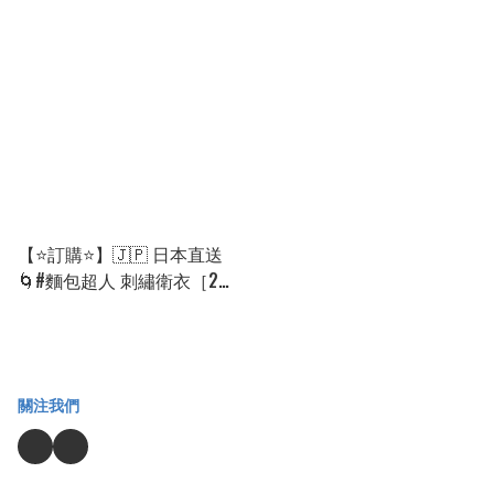
選］🌀[PLCA-0096]
款選］🌀[PLBA-0084]
[260808]
[260901]
【⭐訂購⭐】🇯🇵 日本直送
🌀#麵包超人 刺繡衛衣［2款
選］🌀[PLBA-0007]
[2600330]
關注我們