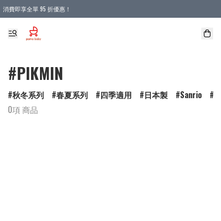
消費即享全單 95 折優惠！
購物滿 HKD 900.00即享免運費優惠！（適用於 本地送貨、本地取貨 )
#PIKMIN
秋冬系列
春夏系列
四季適用
日本製
Sanrio
D
0項 商品