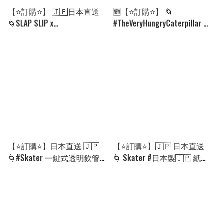
【⭐訂購⭐】 🇯🇵日本直送
🆕【⭐訂購⭐】 🌀
🌀SLAP SLIP x
#TheVeryHungryCaterpillar 嬰
#theVeryHungryCaterpillar 短
兒睡袋🌀[ELGD-0011]
袖TEE［3款選］🌀[ELCA-
[261002]
0143][260824]
【⭐訂購⭐】日本直送 🇯🇵
【⭐訂購⭐】🇯🇵 日本直送
🌀#Skater 一鍵式透明飲管
🌀 Skater #日本製🇯🇵 紙包
水樽(480ml)［全11款］ 🌀
飲品座 🌀 [PKKD-0027]
[PKFD-0100] [260827]
[260818]