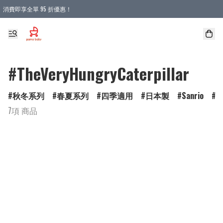
消費即享全單 95 折優惠！
購物滿 HKD 900.00即享免運費優惠！（適用於 本地送貨、本地取貨 )
#TheVeryHungryCaterpillar
秋冬系列
春夏系列
四季適用
日本製
Sanrio
D
7項 商品