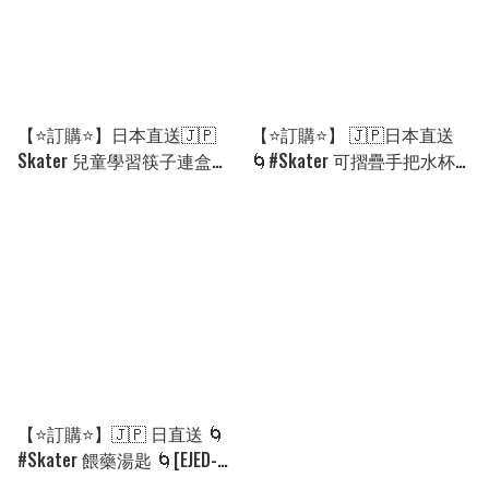
【⭐訂購⭐】日本直送🇯🇵
【⭐訂購⭐】 🇯🇵日本直送
Skater 兒童學習筷子連盒套
🌀#Skater 可摺疊手把水杯
裝 [PECD-0191] [260915]
🌀 [PIJD-0239] [260909]
【⭐訂購⭐】🇯🇵 日直送 🌀
#Skater 餵藥湯匙 🌀[EJED-
0084][260815]