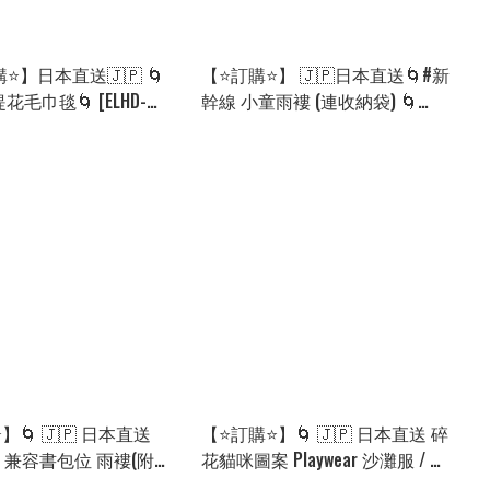
購⭐】日本直送🇯🇵 🌀
【⭐訂購⭐】 🇯🇵日本直送🌀#新
 提花毛巾毯🌀 [ELHD-
幹線 小童雨褸 (連收納袋) 🌀
0905]
[PJCA-0095] [260915]
】🌀 🇯🇵 日本直送
【⭐訂購⭐】🌀 🇯🇵 日本直送 碎
雙色 兼容書包位 雨褸(附收
花貓咪圖案 Playwear 沙灘服 / 連
選］🌀[ELFD-0029]
身褲［6款選］🌀 [ELCA-0284]