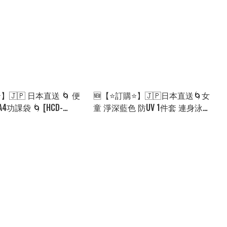
🇯🇵 日本直送 🌀 便
🆕【⭐訂購⭐】🇯🇵日本直送🌀女
功課袋 🌀 [HCD-
童 淨深藍色 防UV 1件套 連身泳衣
0817]
🌀[ELHA-0027][260906]