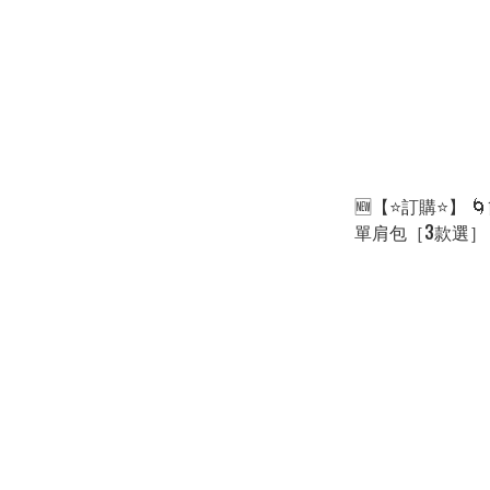
🆕【⭐訂購⭐】 
單肩包［3款選］🌀[
[260904]