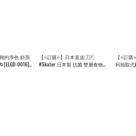
簡約淨色 斜孭
【⭐訂購⭐】日本直送🇯🇵
【⭐訂購⭐】
ELGD-0016]
#Skater 日本製 抗菌 雙層食物盒
利抽取式A4
[連叉]［24款選］🌀[PKKD-0287]
0042][25
[260922]