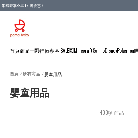
消費即享全單 95 折優惠！
購物滿 HKD 900.00即享免運費優惠！（適用於 本地送貨、本地取貨 )
首頁
商品
🈹特價專區 SALE🈹
Minecraft
Sanrio
Disney
Pokemon
首頁
/
所有商品
/
嬰童用品
嬰童用品
403項 商品