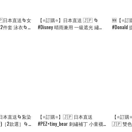
🇵日本直送🌀女
【⭐訂購⭐】日本直送 🇯🇵 🌀
🆕【⭐訂
 2件套 泳衣🌀
#Disney 晴雨兼用 一級遮光 繡花
#Donald
906]
縮骨遮 [EKHD-0067][260905]
0023][26
日本直送🌀紮染
【⭐訂購⭐】🇯🇵 日本直送
【⭐訂購⭐
)［2款選］🌀
#PEZ×tiny_bear 刺繡補丁 小童襪
🇯🇵 
22]
［3款選］🌀 [EKLA-0035]
納袋)［3款