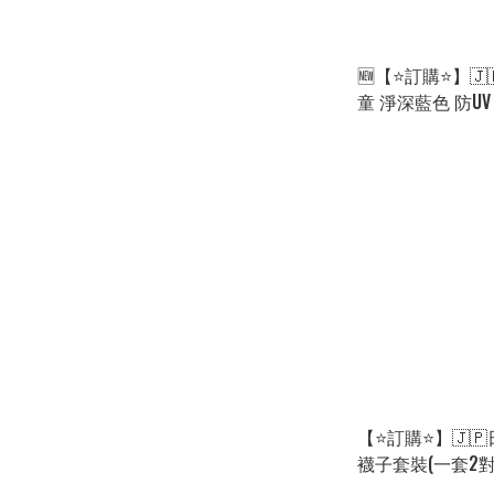
🆕【⭐訂購⭐】🇯
童 淨深藍色 防UV
[ELHA-0026][260
【⭐訂購⭐】🇯
襪子套裝(一套2對
[ELBA-0186][2609