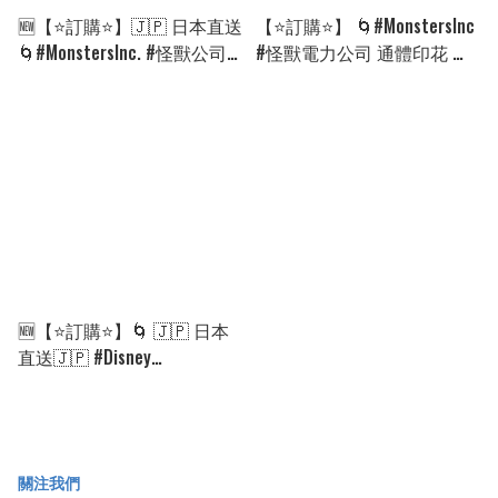
🆕【⭐訂購⭐】🇯🇵 日本直送
【⭐訂購⭐】 🌀#MonstersInc
🌀#MonstersInc. #怪獸公司
#怪獸電力公司 通體印花 吊
純綿印花短袖T恤［6款選］
帶牛仔褲🌀[ELCA-0199]
🌀[ELFA-0154]
[260812]
🆕【⭐訂購⭐】🌀 🇯🇵 日本
直送🇯🇵 #Disney
#MonsterInc 圖案貼片長袖
Tee［2款選］🌀[ELCA-0018]
關注我們