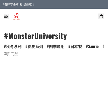
消費即享全單 95 折優惠！
購物滿 HKD 900.00即享免運費優惠！（適用於 本地送貨、本地取貨 )
#MonsterUniversity
秋冬系列
春夏系列
四季適用
日本製
Sanrio
D
3項 商品