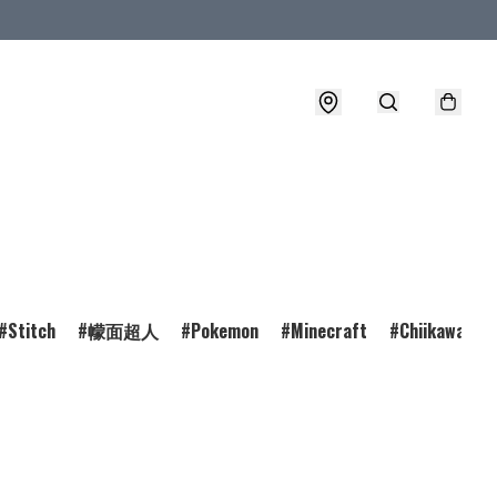
Stitch
幪面超人
Pokemon
Minecraft
Chiikawa