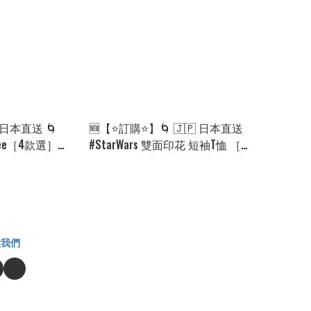
 日本直送 🌀
🆕【⭐訂購⭐】🌀 🇯🇵 日本直送
 tee［4款選］🌀
#StarWars 雙面印花 短袖T恤 ［2
811]
款選］🌀 [ELEA-0230]
注我們