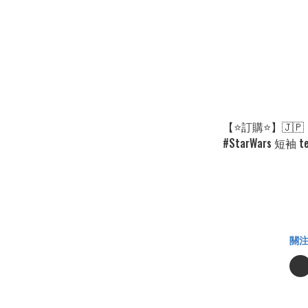
【⭐訂購⭐】🇯🇵
#StarWars 短袖
[PLFA-0166] [260
關