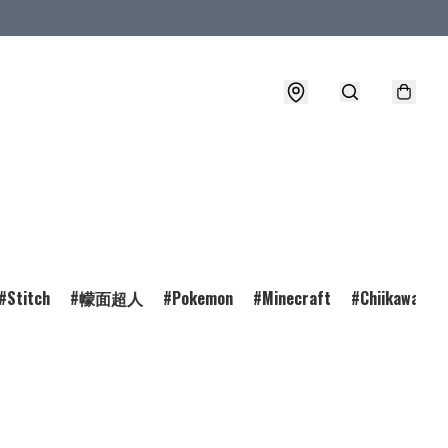
Stitch
幪面超人
Pokemon
Minecraft
Chiikawa