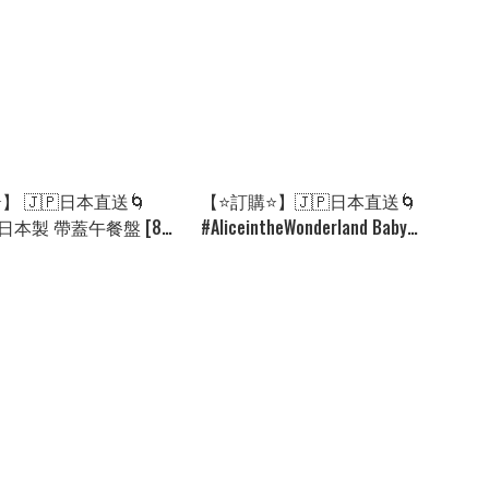
】 🇯🇵日本直送🌀
【⭐訂購⭐】🇯🇵日本直送🌀
y #日本製 帶蓋午餐盤 [8款
#AliceintheWonderland Baby
ED-0091] [260817]
Oyster 珍珠 #公主裙🌀[ELBA-
0150][260821]