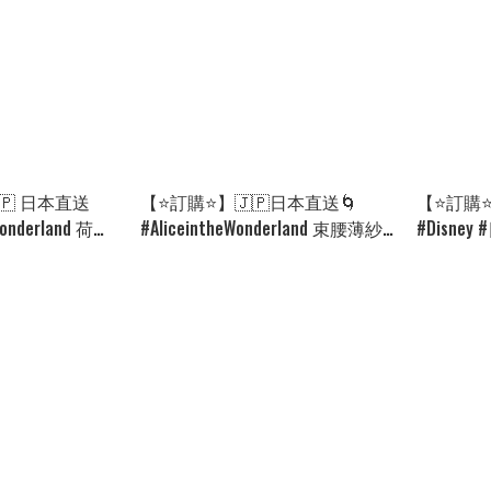
🇵 日本直送
【⭐訂購⭐】🇯🇵日本直送🌀
【⭐訂購⭐
eWonderland 荷葉
#AliceintheWonderland 束腰薄紗
#Disne
2款選］🌀
公主袖上衣🌀[ELBA-0148]
選] 🌀 [PL
26]
[260821]