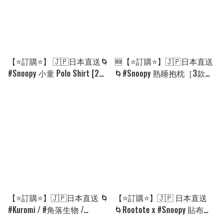
【⭐訂購⭐】 🇯🇵日本直送🌀
🆕【⭐訂購⭐】🇯🇵日本直送
#Snoopy 小童 Polo Shirt [2款
🌀#Snoopy 熟睡抱枕［3款
選] 🌀[PLEA-0236] [260817]
選］🌀[ELED-0142][260806]
【⭐訂購⭐】🇯🇵日本直送 🌀
【⭐訂購⭐】🇯🇵 日本直送
#Kuromi / #角落生物 /
🌀Rootote x #Snoopy 貼布刺
#Snoopy / #Cinnamoroll 生理
繡 2Way 斜孭袋/tote bag［3