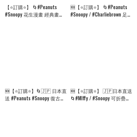
【⭐訂購⭐】 🌀#Peanuts
🆕【⭐訂購⭐】 🌀#Peanuts
#Snoopy 花生漫畫 經典畫面
#Snoopy / #Charliebrown 足球
印花短袖［4款選］🌀[ELGA-
短袖Tee🌀[ELFA-0107]
0010][260902]
[260812]
🆕【⭐訂購⭐】🌀🇯🇵 日本直
🆕【⭐訂購⭐】 🇯🇵日本直送
送 #Peanuts #Snoopy 復古版
🌀#MIffy / #Snoopy 可折疊圓
輕便型格漆面 tote bag [3款
頂嬰兒床🌀 [ELED-0238]
選] 🌀 [ELFD-0125]
[260816]