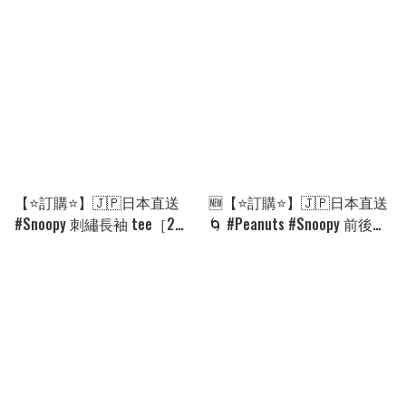
期 衛生內褲🌀 [ELCA-0226]
款選］🌀[ELCD-0207]
[260815]
[260811]
【⭐訂購⭐】🇯🇵日本直送
🆕【⭐訂購⭐】🇯🇵日本直送
#Snoopy 刺繡長袖 tee［2款
🌀 #Peanuts #Snoopy 前後印
選］🌀[PLAA-0258] [260828]
花 束袖衛衣［5款選］ 🌀
[EKJA-0041]