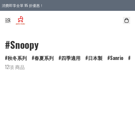
消費即享全單 95 折優惠！
購物滿 HKD 900.00即享免運費優惠！（適用於 本地送貨、本地取貨 )
#Snoopy
秋冬系列
春夏系列
四季適用
日本製
Sanrio
D
12項 商品