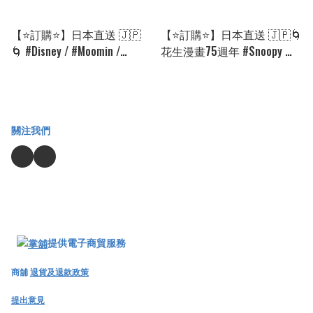
【⭐訂購⭐】日本直送 🇯🇵
【⭐訂購⭐】日本直送 🇯🇵🌀
🌀 #Disney / #Moomin /
花生漫畫75週年 #Snoopy 帆
#Snoopy IH電磁爐專用 防污
布 tote bag/單肩包［3款
防刮花 保護 隔熱墊 (1套2張)
選］🌀 [EKGD-0140][260823]
🌀 [PKFD-0239][260821]
關注我們
提供電子商貿服務
商舖
退貨及退款政策
提出意見