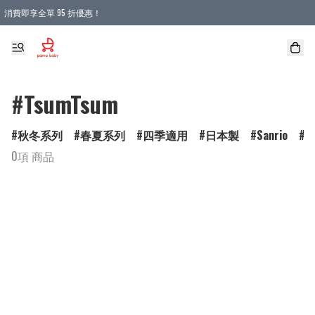
消費即享全單 95 折優惠！
購物滿 HKD 900.00即享免運費優惠！（適用於 本地送貨、本地取貨 )
#TsumTsum
秋冬系列
春夏系列
四季適用
日本製
Sanrio
D
0項 商品