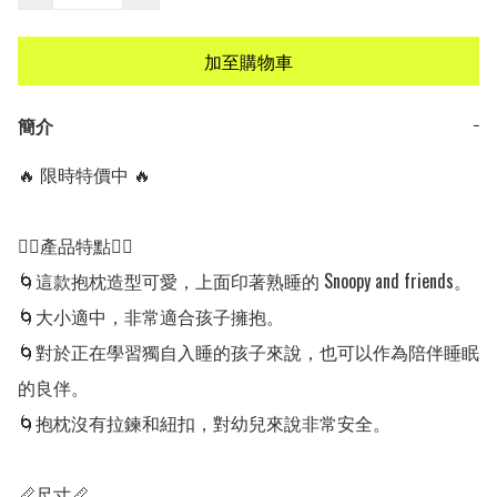
加至購物車
簡介
−
🔥 限時特價中 🔥

👍🏻產品特點👍🏻

🌀這款抱枕造型可愛，上面印著熟睡的 Snoopy and friends。

🌀大小適中，非常適合孩子擁抱。

🌀對於正在學習獨自入睡的孩子來說，也可以作為陪伴睡眠
的良伴。

🌀抱枕沒有拉鍊和紐扣，對幼兒來說非常安全。

📏尺寸📏
