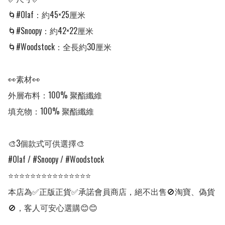
🌀#Olaf：約45×25厘米

🌀#Snoopy：約42×22厘米

🌀#Woodstock：全長約30厘米

👀素材👀

外層布料：100% 聚酯纖維

填充物：100% 聚酯纖維

🎨3個款式可供選擇🎨

#Olaf / #Snoopy / #Woodstock

⭐⭐⭐⭐⭐⭐⭐⭐⭐⭐⭐⭐⭐⭐⭐

本店為✅正版正貨✅承諾會員商店，絕不出售🚫淘寶、偽貨
🚫，客人可安心選購😊😊
