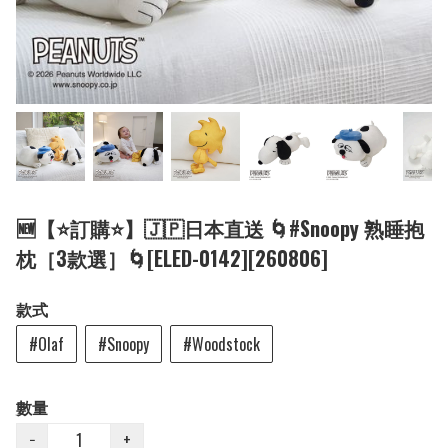
🆕【⭐訂購⭐】🇯🇵日本直送 🌀#Snoopy 熟睡抱
枕［3款選］🌀[ELED-0142][260806]
款式
#Olaf
#Snoopy
#Woodstock
數量
−
+