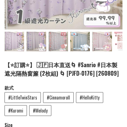
【⭐訂購⭐】 🇯🇵日本直送🌀 #Sanrio #日本製
遮光隔熱窗簾 (2枚組) 🌀 [PJFD-0176] [260809]
款式
#LittleTwinStars
#Cinnamoroll
#HelloKitty
#Kuromi
#Melody
Size