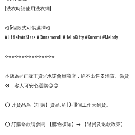
[洗衣時請使用洗衣網]

🎨5個款式可供選擇🎨

#LittleTwinStars #Cinnamoroll #HelloKitty #Kuromi #Melody

⭐⭐⭐⭐⭐⭐⭐⭐⭐⭐⭐⭐⭐⭐⭐

本店為✅正版正貨✅承諾會員商店，絕不出售🚫淘寶、偽貨
🚫，客人可安心選購😊😊

⭕ 此貨品為【訂購】貨品, 約10-18個工作天到貨。

⭕ 訂購條款請參閱 :【購物須知】➡️ 【退貨及退款政策】
