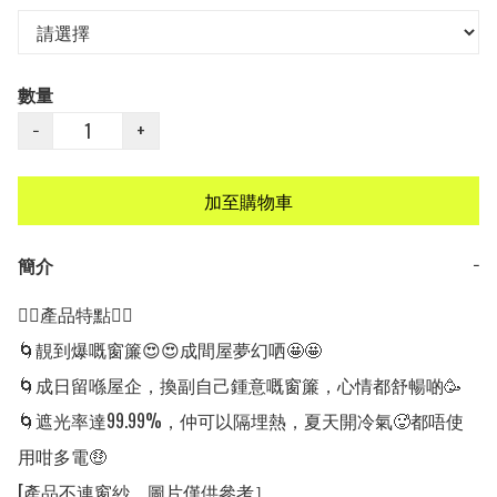
數量
−
+
加至購物車
簡介
−
👍🏻產品特點👍🏻

🌀靚到爆嘅窗簾😍😍成間屋夢幻哂🤩🤩

🌀成日留喺屋企，換副自己鍾意嘅窗簾，心情都舒暢啲🥳

🌀遮光率達99.99%，仲可以隔埋熱，夏天開冷氣🥵都唔使
用咁多電🤑

[產品不連窗紗，圖片僅供參考］
