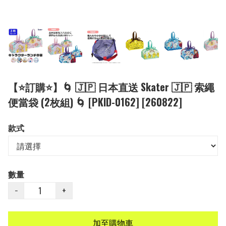
【⭐訂購⭐】🌀 🇯🇵 日本直送 Skater 🇯🇵 索繩
便當袋 (2枚組) 🌀 [PKID-0162] [260822]
款式
數量
−
+
加至購物車