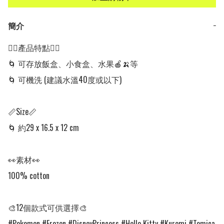
簡介
−
👍🏻產品特點👍🏻

🌀 可存放飯盒、小食盒、水果🍎🍌等

🌀 可機洗 (建議水溫40度或以下)

📏Size📏

🌀 約29 x 16.5 x 12 cm

👀素材👀

100% cotton

🎨12個款式可供選擇🎨

#Pokemon #Frozen #DisneyPrincess #Hello Kitty #Kuromi #Tomica 