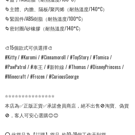
🌀主體、內膽、隔板/聚丙烯（耐熱溫度/140°C）

🌀緊固件/ABS樹脂（耐熱溫度/100°C）

🌀密封圈/矽橡膠（耐熱溫度/140°C）

🎨15個款式可供選擇🎨

#Kitty / #Kuromi / #Cinnamoroll / #ToyStory / #Tomica / 
#PawPatrol / #車王 / #新幹線 / #Thomas / #DisneyPrincess / 
#Minecraft / #Frozen / #CuriousGeorge

⭐⭐⭐⭐⭐⭐⭐⭐⭐⭐⭐⭐⭐⭐⭐

本店為✅正版正貨✅承諾會員商店，絕不出售🚫淘寶、偽貨
🚫，客人可安心選購😊😊

⭕ 此貨品為【訂購】貨品, 約10-18個工作天到貨。
