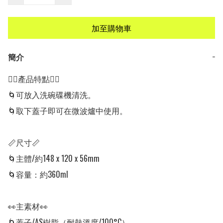
加至購物車
簡介
−
👍🏻產品特點👍🏻

🌀可放入洗碗碟機清洗。

🌀取下蓋子即可在微波爐中使用。

📏尺寸📏

🌀主體/約148 x 120 x 56mm

🌀容量：約360ml

👀主素材👀

🌀蓋子/AS樹脂（耐熱溫度/100°C）
