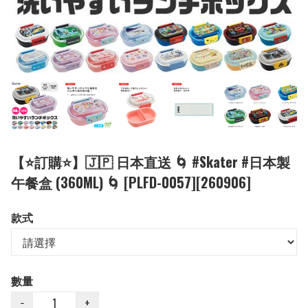
【⭐訂購⭐】🇯🇵 日本直送 🌀 #Skater #日本製
午餐盒 (360ML) 🌀 [PLFD-0057][260906]
款式
數量
−
+