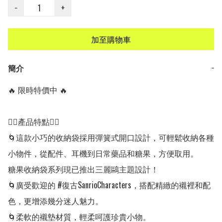
−
+
加至購物車
簡介
−
🔥 限時特價中 🔥

👍🏻產品特點👍🏻

🌀這款小巧的收納袋採用彈簧式開口設計，可輕鬆收納各種
小物件，從配件、耳機到日常藥品和糖果，方便取用。

糖果收納袋系列現已推出三麗鷗主題設計！

🌀廣受歡迎的 #復古SanrioCharacters，搭配精緻的襯裡和配
色，更增添幾分迷人魅力。

🌀柔軟的襯墊材質，輕柔呵護珍貴小物。
