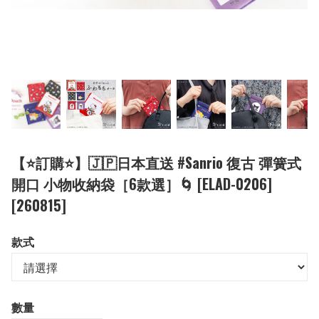
【⭐訂購⭐】🇯🇵日本直送 #Sanrio 復古 彈簧式
開口 小物收納袋［6款選］🌀 [ELAD-0206]
[260815]
款式
數量