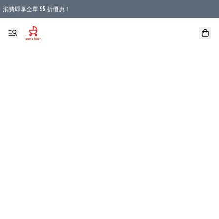
消費即享全單 95 折優惠！
購物滿 HKD 900.00即享免運費優惠！（適用於 本地送貨、本地取貨 )