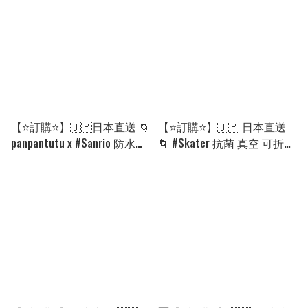
【⭐訂購⭐】🇯🇵日本直送 🌀
【⭐訂購⭐】🇯🇵 日本直送
panpantutu x #Sanrio 防水單
🌀 #Skater 抗菌 真空 可折疊
肩包 🌀 [PKHD-0011]
手柄 保温壺 300ml［12款
[260830]
選］🌀 [PLHD-0004][260910]