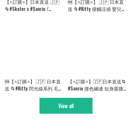
【⭐訂購⭐】日本直送 🇯🇵
🆕【⭐訂購⭐】 🇯🇵 日本直
🌀#Skater x #Sanrio /
送 🌀#Kitty 接觸涼感 嬰兒午
Dinosaur 嬰兒睡袋［4款選］
睡墊🌀[ELHD-0002][260901]
🌀 [EILA-0150][260826]
🆕【⭐訂購⭐】 🇯🇵 日本直
【⭐訂購⭐】🇯🇵日本直送🌀
送 🌀#Kitty 閃光線系列 毛絨
#Sanrio 撞色綑邊 短身露腰
公仔掛飾［5款選］🌀[ELHD-
短袖T恤［4款選］🌀[ELCA-
0001][260901]
0250][260816]
View all