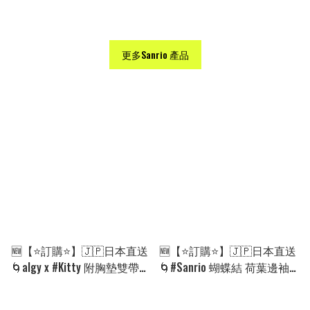
更多Sanrio 產品
🆕【⭐訂購⭐】🇯🇵日本直送
🆕【⭐訂購⭐】🇯🇵日本直送
🌀algy x #Kitty 附胸墊雙帶吊
🌀#Sanrio 蝴蝶結 荷葉邊袖
帶背心［3款選］🌀 [ELHA-
露膚上衣［4款選］🌀 [ELHA-
0030][260906]
0009][260902]