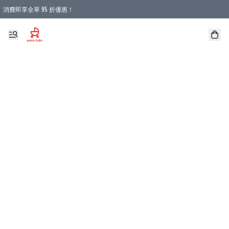
消費即享全單 95 折優惠！
購物滿 HKD 900.00即享免運費優惠！（適用於 本地送貨、本地取貨 )