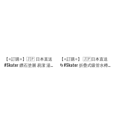
餐具SET🌀 [PLGD-0155]
#Pokemon⭐ 吸水速乾毛巾帽
[260913]
🌀 [PLBD-0190] [260907]
【⭐訂購⭐】🇯🇵 日本直送
【⭐訂購⭐】 🇯🇵日本直送
#Skater 鑽石塗層 易潔 湯鍋/
🌀#Skater 折疊式吸管水樽
平底鍋 2件套 🌀 [EIJD-0278]
［全10款］🌀[EJGD-0066]
[260904]
[260914]