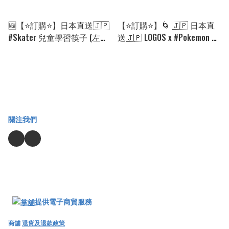
🆕【⭐訂購⭐】日本直送🇯🇵
【⭐訂購⭐】🌀 🇯🇵 日本直
#Skater 兒童學習筷子 (左右
送🇯🇵 LOGOS x #Pokemon 30
手兼用) [7款選] 🌀 [PLFD-
週年紀念 露營摺櫈(附收納
0047] [260825]
袋)［4款選］🌀[ELCD-0234]
[260804]
關注我們
提供電子商貿服務
商舖
退貨及退款政策