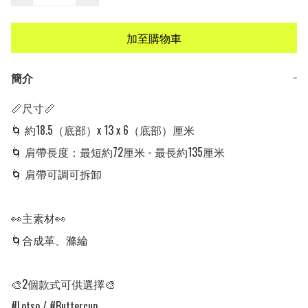
加至購物車
簡介
−
📏尺寸📏

🌀 約18.5（底部）x 13 x 6（底部）厘米

🌀 肩帶長度：最短約72厘米 - 最長約135厘米

🌀 肩帶可調可拆卸

👀主素材👀

🌀合成革、滌綸

🎨2個款式可供選擇🎨

#Lotso / #Buttercup
