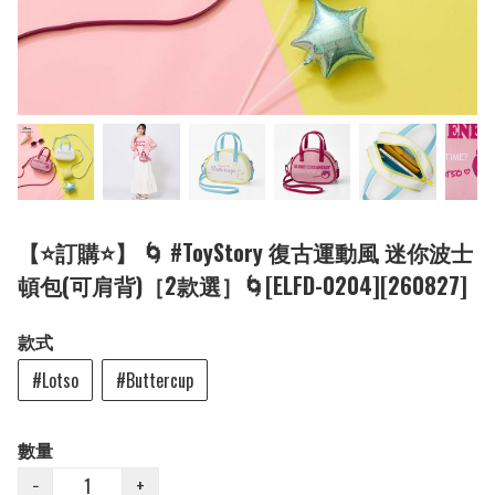
【⭐訂購⭐】 🌀 #ToyStory 復古運動風 迷你波士
頓包(可肩背)［2款選］🌀[ELFD-0204][260827]
款式
#Lotso
#Buttercup
數量
−
+