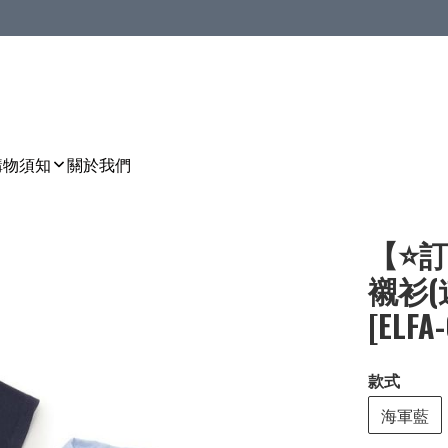
購物須知
關於我們
【⭐訂
襯衫(
[ELFA
款式
海軍藍