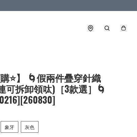
購⭐】 🌀假兩件疊穿針織
連可拆卸領呔)［3款選］🌀
-0216][260830]
象牙
灰色