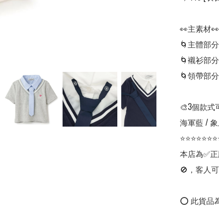
👀主素材👀

🌀主體部分
🌀襯衫部分
🌀領帶部分
🎨3個款式
海軍藍 / 象牙
⭐⭐⭐⭐⭐⭐⭐
本店為✅正
🚫，客人可
⭕ 此貨品為