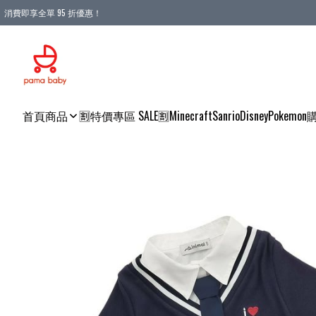
消費即享全單 95 折優惠！
購物滿 HKD 900.00即享免運費優惠！（適用於 本地送貨、本地取貨 )
首頁
商品
🈹特價專區 SALE🈹
Minecraft
Sanrio
Disney
Pokemon