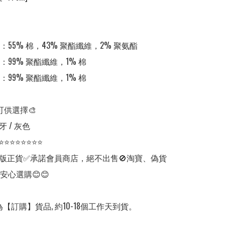
：55% 棉，43% 聚酯纖維，2% 聚氨酯

：99% 聚酯纖維，1% 棉

：99% 聚酯纖維，1% 棉

可供選擇🎨

 / 灰色

⭐⭐⭐⭐⭐⭐⭐⭐

版正貨✅承諾會員商店，絕不出售🚫淘寶、偽貨
安心選購😊😊

【訂購】貨品, 約10-18個工作天到貨。
