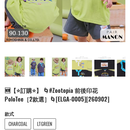
🆕【⭐訂購⭐】 🌀#Zootopia 前後印花
PoloTee［2款選］🌀[ELGA-0005][260902]
款式
CHARCOAL
LTGREEN