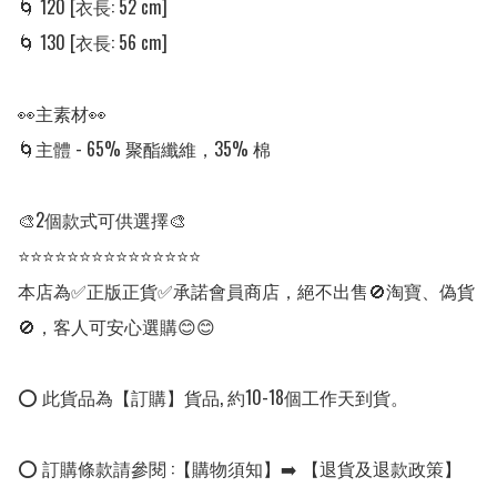
🌀 120 [衣長: 52 cm]

🌀 130 [衣長: 56 cm]

👀主素材👀

🌀主體 - 65% 聚酯纖維，35% 棉

🎨2個款式可供選擇🎨

⭐⭐⭐⭐⭐⭐⭐⭐⭐⭐⭐⭐⭐⭐⭐

本店為✅正版正貨✅承諾會員商店，絕不出售🚫淘寶、偽貨
🚫，客人可安心選購😊😊

⭕ 此貨品為【訂購】貨品, 約10-18個工作天到貨。

⭕ 訂購條款請參閱 :【購物須知】➡️ 【退貨及退款政策】
