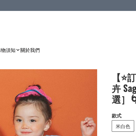
購物須知
關於我們
【⭐訂
卉 Sa
選］🌀 
款式
米白色