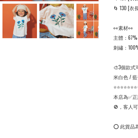
🌀 130 [衣長:
👀素材👀

主體：67%
刺繡：100%
🎨3個款式
米白色 / 藍色
⭐⭐⭐⭐⭐⭐⭐
本店為✅正
🚫，客人可
⭕ 此貨品為