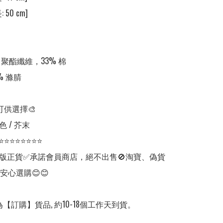
 50 cm]

 聚酯纖維，33% 棉

 滌腈

可供選擇🎨

 / 芥末

⭐⭐⭐⭐⭐⭐⭐⭐

版正貨✅承諾會員商店，絕不出售🚫淘寶、偽貨
安心選購😊😊

【訂購】貨品, 約10-18個工作天到貨。
