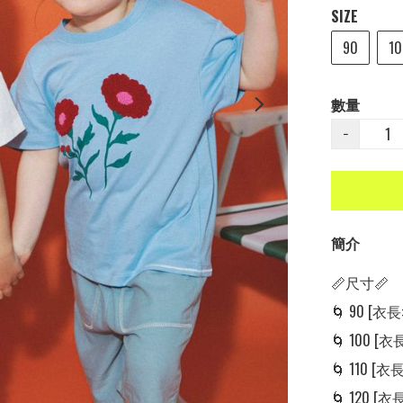
SIZE
90
10
數量
−
簡介
📏尺寸📏

🌀 90 [衣長: 
🌀 100 [衣長:
🌀 110 [衣長:
🌀 120 [衣長: