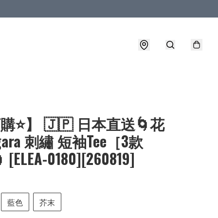
購⭐】 🇯🇵 日本直送🌀花
gara 刺繡 短袖Tee［3款
[ELEA-0180][260819]
藍色
芥末