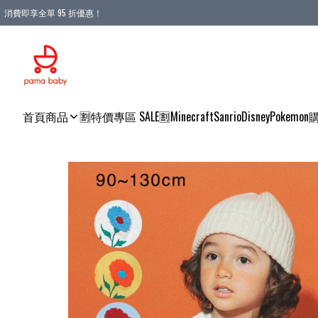
消費即享全單 95 折優惠！
購物滿 HKD 900.00即享免運費優惠！（適用於 本地送貨、本地取貨 )
首頁
商品
🈹特價專區 SALE🈹
Minecraft
Sanrio
Disney
Pokemon