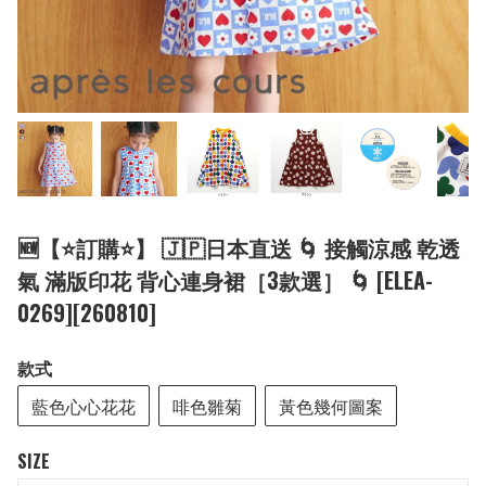
🆕【⭐訂購⭐】 🇯🇵日本直送 🌀 接觸涼感 乾透
氣 滿版印花 背心連身裙［3款選］ 🌀 [ELEA-
0269][260810]
款式
藍色心心花花
啡色雛菊
黃色幾何圖案
SIZE