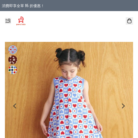
消費即享全單 95 折優惠！
購物滿 HKD 900.00即享免運費優惠！（適用於 本地送貨、本地取貨 )