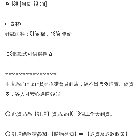
🌀 130 [裙長: 73 cm] 

👀素材👀

針織面料：51% 棉，49% 滌綸

🎨3個款式可供選擇🎨

⭐⭐⭐⭐⭐⭐⭐⭐⭐⭐⭐⭐⭐⭐⭐

本店為✅正版正貨✅承諾會員商店，絕不出售🚫淘寶、偽貨
🚫，客人可安心選購😊😊

⭕ 此貨品為【訂購】貨品, 約10-18個工作天到貨。

⭕ 訂購條款請參閱 :【購物須知】➡️ 【退貨及退款政策】
