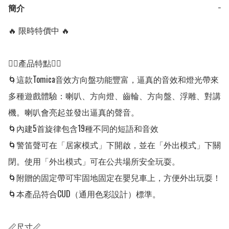
簡介
−
🔥 限時特價中 🔥

👍🏻產品特點👍🏻

🌀這款Tomica音效方向盤功能豐富，逼真的音效和燈光帶來
多種遊戲體驗：喇叭、方向燈、齒輪、方向盤、浮雕、對講
機。喇叭會亮起並發出逼真的聲音。

🌀內建5首旋律包含19種不同的短語和音效

🌀警笛聲可在「居家模式」下開啟，並在「外出模式」下關
閉。使用「外出模式」可在公共場所安全玩耍。

🌀附贈的固定帶可牢固地固定在嬰兒車上，方便外出玩耍！

🌀本產品符合CUD（通用色彩設計）標準。

📏尺寸📏
