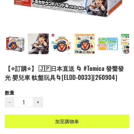
【⭐訂購⭐】 🇯🇵日本直送 🌀 #Tomica 發聲發
光 嬰兒車 軚盤玩具🌀[ELDD-0033][260904]
數量
−
+
加至購物車