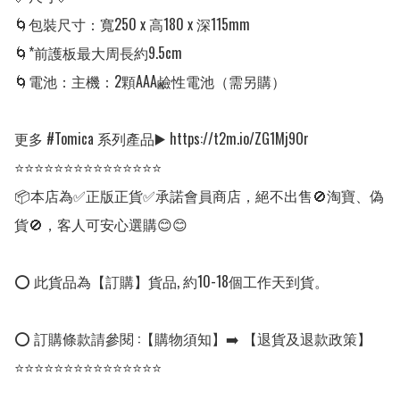
🌀包裝尺寸：寬250 x 高180 x 深115mm

🌀*前護板最大周長約9.5cm

🌀電池：主機：2顆AAA鹼性電池（需另購）

更多 #Tomica 系列產品▶️ https://t2m.io/ZG1Mj9Or

⭐⭐⭐⭐⭐⭐⭐⭐⭐⭐⭐⭐⭐⭐⭐

📦本店為✅正版正貨✅承諾會員商店，絕不出售🚫淘寶、偽
貨🚫，客人可安心選購😊😊

⭕ 此貨品為【訂購】貨品, 約10-18個工作天到貨。

⭕ 訂購條款請參閱 :【購物須知】➡️ 【退貨及退款政策】

⭐⭐⭐⭐⭐⭐⭐⭐⭐⭐⭐⭐⭐⭐⭐