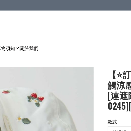
購物須知
關於我們
【⭐訂
觸涼感
[連遮陽
0245]
款式