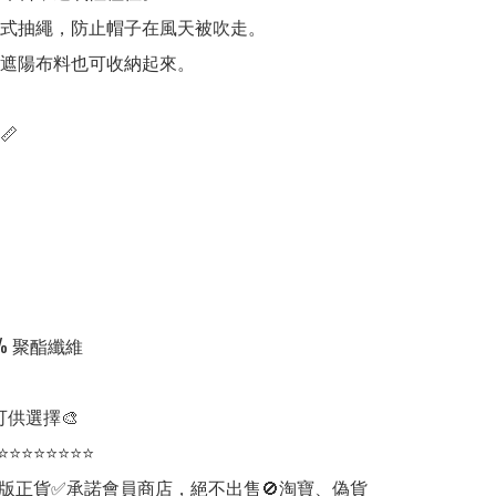
調式抽繩，防止帽子在風天被吹走。

，遮陽布料也可收納起來。



% 聚酯纖維　　　　　

可供選擇🎨

⭐⭐⭐⭐⭐⭐⭐⭐

版正貨✅承諾會員商店，絕不出售🚫淘寶、偽貨