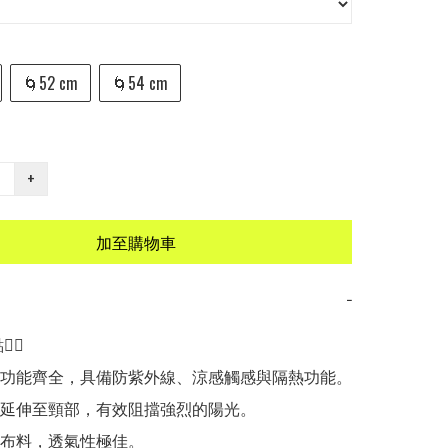
🌀52 cm
🌀54 cm
+
加至購物車
−
🏻

子功能齊全，具備防紫外線、涼感觸感與隔熱功能。

料延伸至頸部，有效阻擋強烈的陽光。

眼布料，透氣性極佳。
