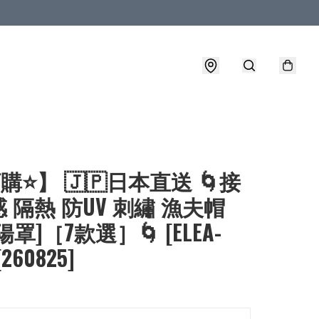
購⭐】 🇯🇵日本直送 🌀接
 隔熱 防UV 刺繡 漁夫帽
罩]［7款選］🌀 [ELEA-
[260825]