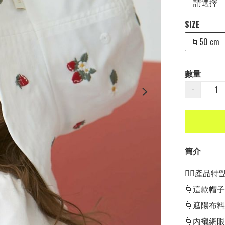
SIZE
🌀50 cm
數量
−
簡介
👍🏻產品特點👍
🌀這款帽
🌀遮陽布
🌀內襯網