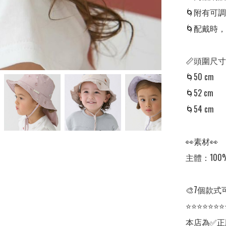
🌀附有可
🌀配戴時
📏頭圍尺寸
🌀50 cm 

🌀52 cm 

🌀54 cm 

👀素材👀

主體：100
🎨7個款式
⭐⭐⭐⭐⭐⭐⭐
本店為✅正