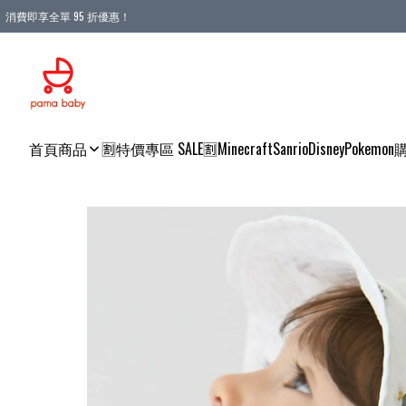
消費即享全單 95 折優惠！
購物滿 HKD 900.00即享免運費優惠！（適用於 本地送貨、本地取貨 )
首頁
商品
🈹特價專區 SALE🈹
Minecraft
Sanrio
Disney
Pokemon