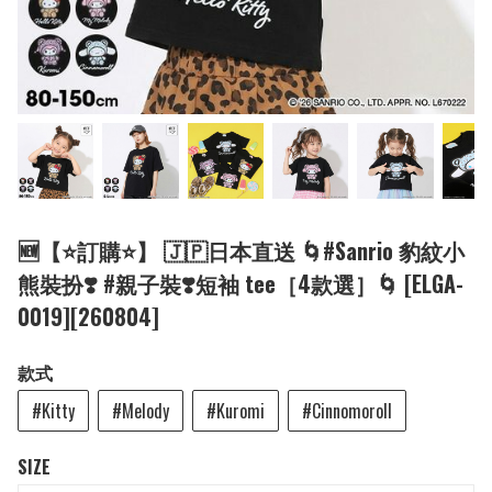
🆕【⭐訂購⭐】 🇯🇵日本直送 🌀#Sanrio 豹紋小
熊裝扮❣️ #親子裝❣️短袖 tee［4款選］🌀 [ELGA-
0019][260804]
款式
#Kitty
#Melody
#Kuromi
#Cinnomoroll
SIZE