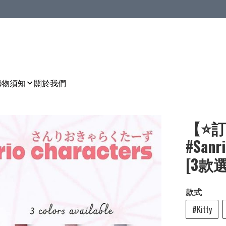
購物須知
關於我們
【⭐訂
#Sa
[3款選]
款式
#Kitty