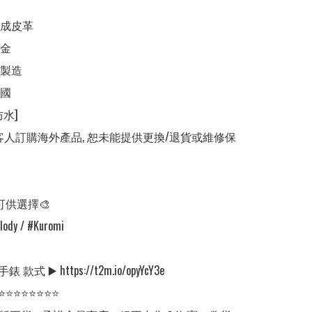
成皮革

金

製造

國

水]

客人訂購海外產品, 恕未能提供更換/退貨或維修保
可供選擇🎨

lody / #Kuromi 

款式 ▶️ https://t2m.io/opyYcY3e

⭐⭐⭐⭐⭐⭐⭐⭐
