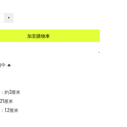
+
加至購物車
−
 🔥

：約3厘米

21厘米

1.2厘米
