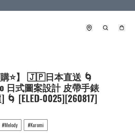
購⭐】 🇯🇵日本直送 🌀
nrio 日式圖案設計 皮帶手錶
 🌀 [ELED-0025][260817]
#Melody
#Kuromi