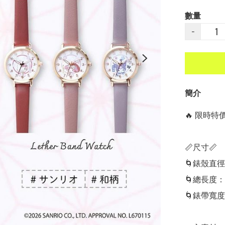
數量
−
簡介
🔥 限時特價中
📏尺寸📏

🌀錶殼直徑
🌀總長度：
🌀錶帶寬度：