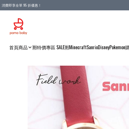
消費即享全單 95 折優惠！
購物滿 HKD 900.00即享免運費優惠！（適用於 本地送貨、本地取貨 )
首頁
商品
🈹特價專區 SALE🈹
Minecraft
Sanrio
Disney
Pokemon