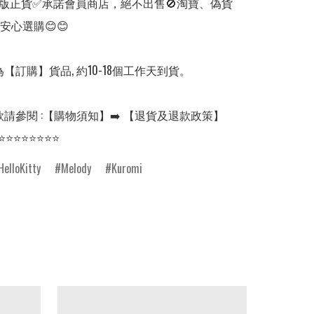
版正貨✅承諾會員商店，絕不出售🚫淘寶、偽貨
安心選購😊😊

【訂購】貨品, 約10-18個工作天到貨。

請參閱 :【購物須知】➡️ 【退貨及退款政策】

⭐⭐⭐⭐⭐⭐⭐⭐
HelloKitty
Melody
Kuromi