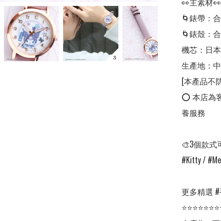
👀主素材👀

🌀錶帶：合
🌀錶殼：合
機芯：日本
生產地：中
[本產品不防
⭕ 本店為
養服務

🎨3個款式
#Kitty / #Me
更多精選 #手錶 
⭐⭐⭐⭐⭐⭐⭐