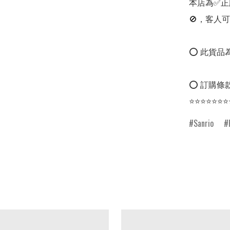
本店為✅正
🚫，客人可
⭕ 此貨品為
⭕ 訂購條款
⭐⭐⭐⭐⭐⭐⭐
Sanrio