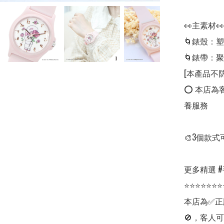
👀主素材👀

🌀錶殼：塑
🌀錶帶：聚
[本產品不防
⭕ 本店為
養服務

🎨3個款式
更多精選 #手錶 
⭐⭐⭐⭐⭐⭐⭐
本店為✅正
🚫，客人可