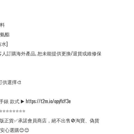
料

氨酯

水]

客人訂購海外產品, 恕未能提供更換/退貨或維修保
可供選擇🎨

款式 ▶️ https://t2m.io/opyYcY3e

⭐⭐⭐⭐⭐⭐⭐⭐

版正貨✅承諾會員商店，絕不出售🚫淘寶、偽貨
安心選購😊😊
