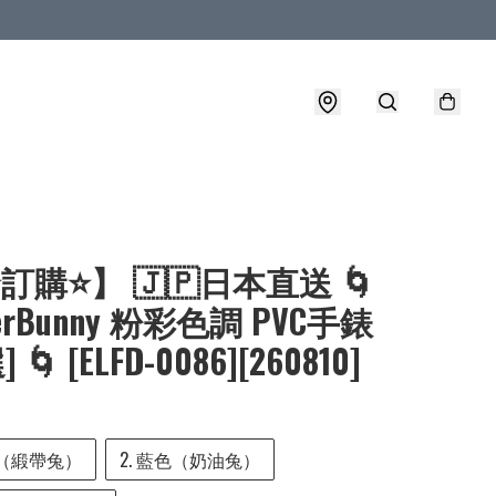
⭐訂購⭐】 🇯🇵日本直送 🌀
herBunny 粉彩色調 PVC手錶
 🌀 [ELFD-0086][260810]
色（緞帶兔）
2. 藍色（奶油兔）