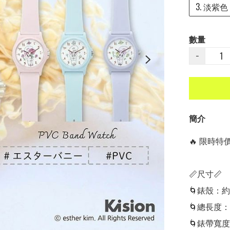
3. 淡紫
數量
−
簡介
🔥 限時特價中
📏尺寸📏

🌀錶殼：約 3.
🌀總長度：2
🌀錶帶寬度：