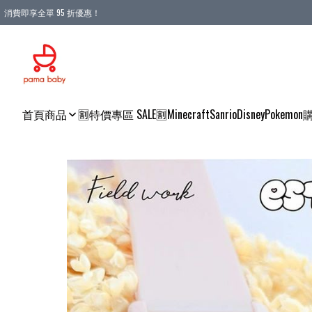
消費即享全單 95 折優惠！
購物滿 HKD 900.00即享免運費優惠！（適用於 本地送貨、本地取貨 )
首頁
商品
🈹特價專區 SALE🈹
Minecraft
Sanrio
Disney
Pokemon