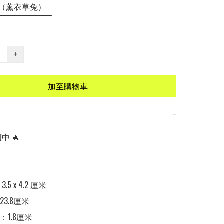
色（薰衣草兔）
+
加至購物車
−
 🔥

5 x 4.2 厘米

3.8厘米

1.8厘米
