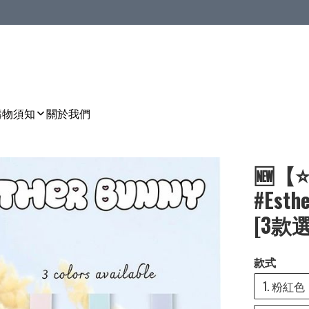
購物須知
關於我們
🆕【
#Est
[3款選]
款式
1. 粉紅