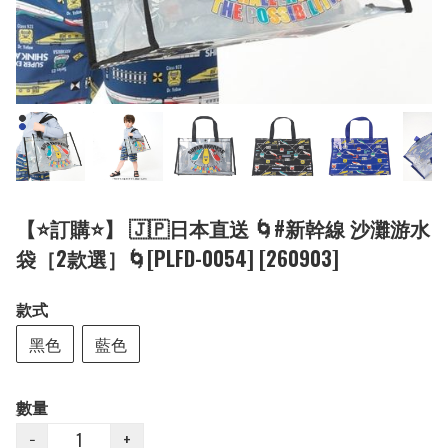
【⭐訂購⭐】 🇯🇵日本直送 🌀#新幹線 沙灘游水
袋［2款選］🌀[PLFD-0054] [260903]
款式
黑色
藍色
數量
−
+