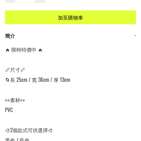
加至購物車
簡介
−
🔥 限時特價中 🔥

📏尺寸📏

🌀長 25cm / 寬 36cm / 厚 13cm

👀素材👀

PVC

🎨2個款式可供選擇🎨

黑色 / 藍色
