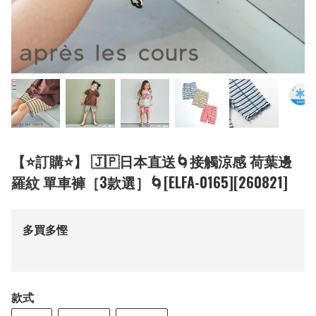
【⭐訂購⭐】 🇯🇵日本直送🌀接觸涼感 荷葉邊
羅紋 單車褲［3款選］🌀[ELFA-0165][260821]
多買多慳
款式