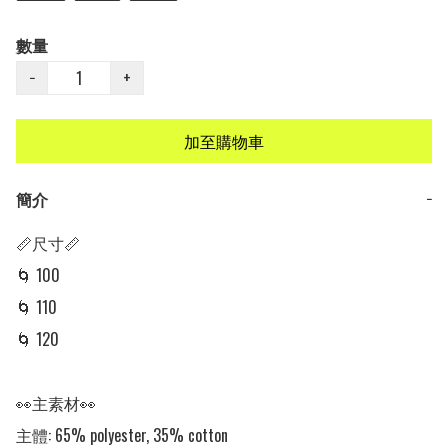
數量
−
+
加至購物車
簡介
−
📏尺寸📏

🌀 100

🌀 110

🌀 120

👀主素材👀

主體: 65% polyester, 35% cotton
