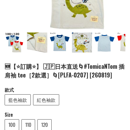
🆕【⭐訂購⭐】 🇯🇵日本直送🌀#TomicaNTom 插
肩袖 tee［2款選］🌀[PLFA-0207] [260819]
款式
藍色袖款
紅色袖款
Size
100
110
120