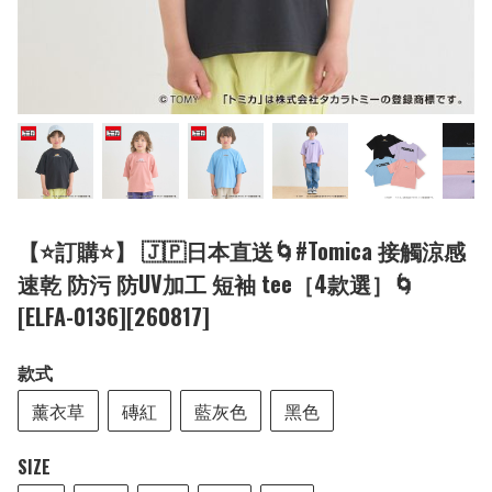
【⭐訂購⭐】 🇯🇵日本直送🌀#Tomica 接觸涼感
速乾 防污 防UV加工 短袖 tee［4款選］🌀
[ELFA-0136][260817]
款式
薰衣草
磚紅
藍灰色
黑色
SIZE