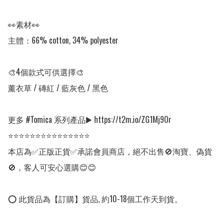
👀素材👀

主體：66% cotton, 34% polyester

🎨4個款式可供選擇🎨

薰衣草 / 磚紅 / 藍灰色 / 黑色

更多 #Tomica 系列產品▶️ https://t2m.io/ZG1Mj9Or

⭐⭐⭐⭐⭐⭐⭐⭐⭐⭐⭐⭐⭐⭐⭐

本店為✅正版正貨✅承諾會員商店，絕不出售🚫淘寶、偽貨
🚫，客人可安心選購😊😊

⭕ 此貨品為【訂購】貨品, 約10-18個工作天到貨。
