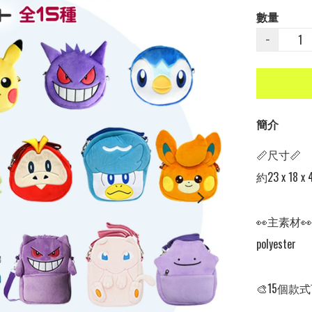
數量
−
簡介
📏尺寸📏

約23 x 18 
👀主素材👀

polyester

🎨15個款式