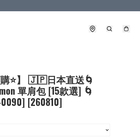
購⭐】 🇯🇵日本直送🌀
emon 單肩包 [15款選] 🌀
-0090] [260810]