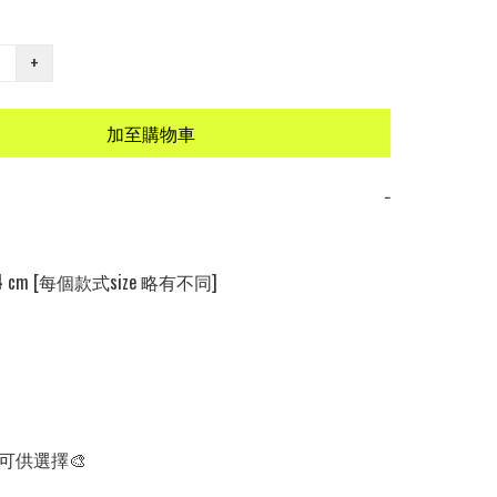
+
加至購物車
−
x 4 cm [每個款式size 略有不同]

可供選擇🎨
