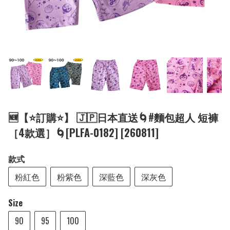
🆕【⭐訂購⭐】 🇯🇵日本直送🌀#麵包超人 短褲
［4款選］🌀[PLFA-0182] [260811]
款式
粉紅色
粉紫色
深藍色
深灰色
Size
90
95
100