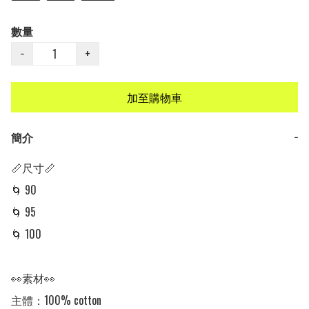
數量
−
+
加至購物車
簡介
−
📏尺寸📏

🌀 90

🌀 95

🌀 100

👀素材👀

主體：100% cotton
