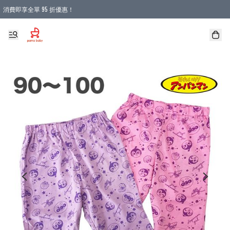
消費即享全單 95 折優惠！
購物滿 HKD 900.00即享免運費優惠！（適用於 本地送貨、本地取貨 )