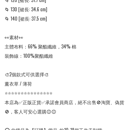
🌀 120 [裙長: 31.7 cm] 

🌀 130 [裙長: 34.6 cm] 

🌀 140 [裙長: 37.5 cm] 

👀素材👀

主體布料：66% 聚酯纖維，34% 棉

裝飾線：100%聚酯纖維

🎨2個款式可供選擇🎨

薰衣草 / 薄荷

⭐⭐⭐⭐⭐⭐⭐⭐⭐⭐⭐⭐⭐⭐⭐

本店為✅正版正貨✅承諾會員商店，絕不出售🚫淘寶、偽貨
🚫，客人可安心選購😊😊
