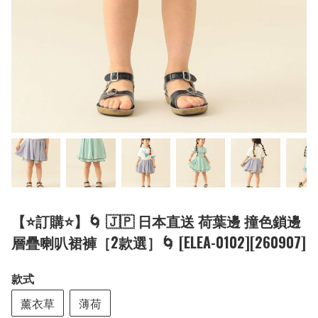
【⭐訂購⭐】🌀 🇯🇵 日本直送 荷葉邊 撞色鎖邊
層疊喇叭裙褲［2款選］🌀 [ELEA-0102][260907]
款式
薰衣草
薄荷