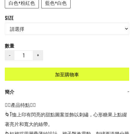
白色+粉紅色
藍色+白色
SIZE
數量
−
+
加至購物車
簡介
−
👍🏻產品特點👍🏻

🌀T恤上印有閃亮的甜點圖案並飾以刺繡，心形糖果上點綴
著亮片和寬大的絲帶。

🌀短裙採用層疊薄紗設計，裙子飄逸靈動，刺繡更添幾分華