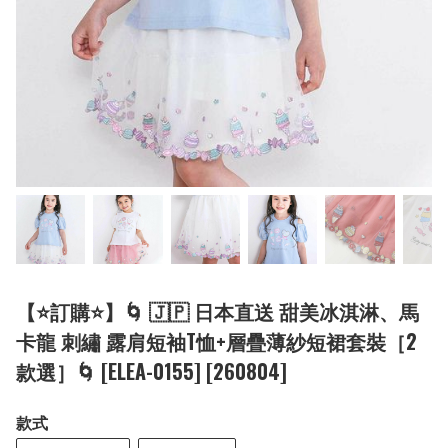
【⭐訂購⭐】🌀 🇯🇵 日本直送 甜美冰淇淋、馬
卡龍 刺繡 露肩短袖T恤+層疊薄紗短裙套裝［2
款選］🌀 [ELEA-0155] [260804]
款式