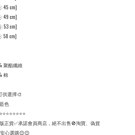
 45 cm] 

 49 cm] 

 53 cm] 

 58 cm] 

 聚酯纖維 

 棉

可供選擇🎨

藍色

⭐⭐⭐⭐⭐⭐⭐⭐

版正貨✅承諾會員商店，絕不出售🚫淘寶、偽貨
安心選購😊😊
