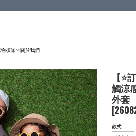
購物須知
關於我們
【⭐訂
觸涼感
外套［2
[2608
款式