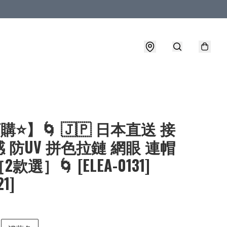
購⭐】🌀 🇯🇵 日本直送 接
 防UV 拼色拉鏈 網眼 連帽
款選］🌀 [ELEA-0131]
21]