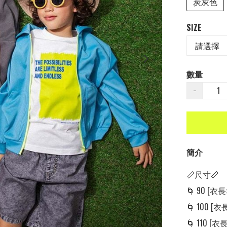
炭灰色
SIZE
數量
−
簡介
📏尺寸📏

🌀 90 [衣長: 
🌀 100 [衣長:
🌀 110 [衣長: