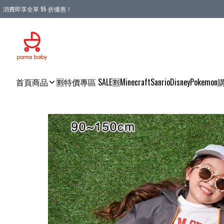
消費即享全單 95 折優惠！
購物滿 HKD 900.00即享免運費優惠！（適用於 本地送貨、本地取貨 )
首頁
商品
🈹特價專區 SALE🈹
Minecraft
Sanrio
Disney
Pokemon