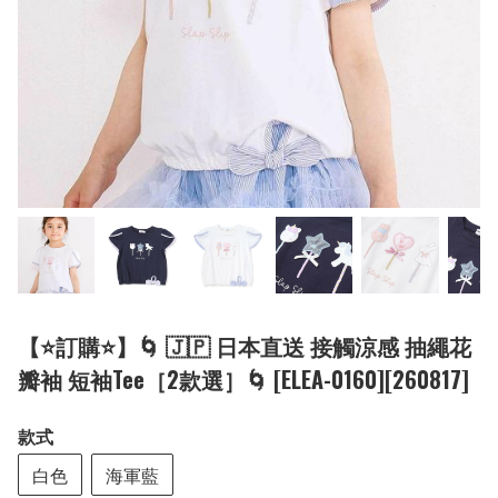
【⭐訂購⭐】🌀 🇯🇵 日本直送 接觸涼感 抽繩花
瓣袖 短袖Tee［2款選］🌀 [ELEA-0160][260817]
款式
白色
海軍藍