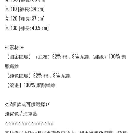
🌀 110 [褲長: 34 cm]

🌀 120 [褲長: 37 cm]

🌀 130 [褲長: 40.5 cm]

👀素材👀

【圖案區域】（底布）92% 棉，8% 尼龍（繡線）100% 聚
酯纖維

【純色區域】92% 棉，8% 尼龍

【滾邊】100% 聚酯纖維

🎨2個款式可供選擇🎨

淺褐色 / 海軍藍

⭐⭐⭐⭐⭐⭐⭐⭐⭐⭐⭐⭐⭐⭐⭐

本店為✅正版正貨✅承諾會員商店，絕不出售🚫淘寶、偽貨