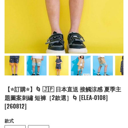
【⭐訂購⭐】🌀 🇯🇵 日本直送 接觸涼感 夏季主
題圖案刺繡 短褲［2款選］🌀 [ELEA-0108]
[260812]
款式