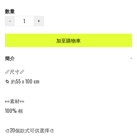
數量
−
+
加至購物車
簡介
−
📏尺寸📏

🌀 約55 x 100 cm

👀素材👀

100% 棉

🎨20個款式可供選擇🎨
