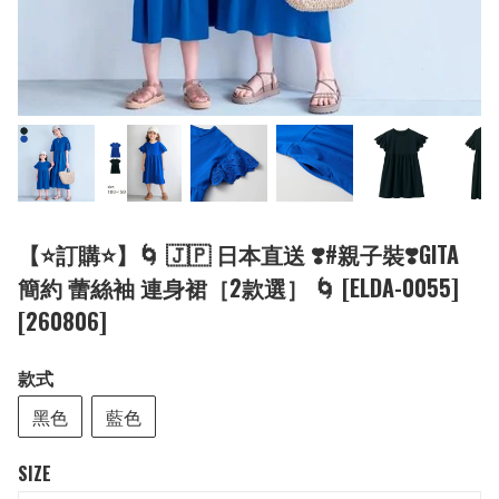
【⭐訂購⭐】🌀 🇯🇵 日本直送 ❣️#親子裝❣️GITA
簡約 蕾絲袖 連身裙［2款選］ 🌀 [ELDA-0055]
[260806]
款式
黑色
藍色
SIZE