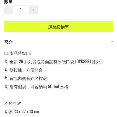
數量
−
+
加至購物車
簡介
−
👍🏻產品特點👍🏻

🌀 全新 26 系列背包背面設有冰袋口袋 (DPK3391 除外)

🌀 雙拉鍊，方便開合

🌀 背包內側有姓名標籤

🌀 附有側袋，可容納約 500ml 水樽

📏尺寸📏

🌀 約33 x 22 x 13 cm
