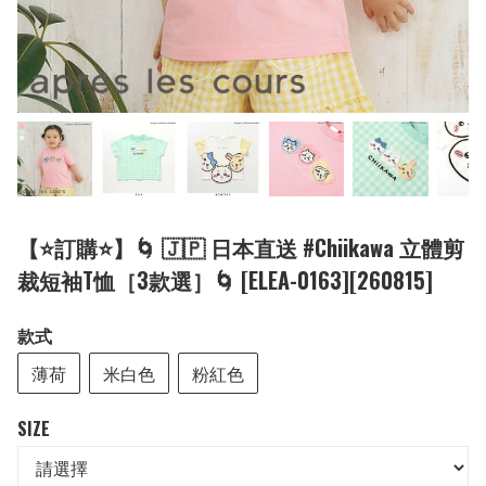
【⭐訂購⭐】🌀 🇯🇵 日本直送 #Chiikawa 立體剪
裁短袖T恤［3款選］🌀 [ELEA-0163][260815]
款式
薄荷
米白色
粉紅色
SIZE