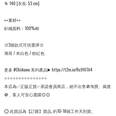
🌀 140 [衣長: 53 cm] 

👀素材👀

針織面料：100%棉

🎨3個款式可供選擇🎨

薄荷 / 米白色 / 粉紅色

更多 #Chiikawa 系列產品▶️ https://t2m.io/Rc9f6TA4

⭐⭐⭐⭐⭐⭐⭐⭐⭐⭐⭐⭐⭐⭐⭐

本店為✅正版正貨✅承諾會員商店，絕不出售🚫淘寶、偽貨
🚫，客人可安心選購😊😊

⭕ 此貨品為【訂購】貨品, 約10-18個工作天到貨。
