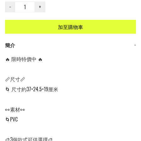
−
+
加至購物車
簡介
−
🔥 限時特價中 🔥

📏尺寸📏

🌀 尺寸約37×24.5×19厘米

👀素材👀

🌀PVC

🎨3個款式可供選擇🎨
