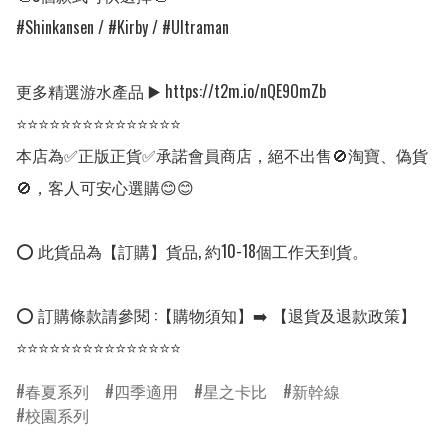
#Shinkansen / #Kirby / #Ultraman      

更多精選游水產品 ▶️ https://t2m.io/nQE9OmZb

⭐⭐⭐⭐⭐⭐⭐⭐⭐⭐⭐⭐⭐⭐⭐

本店為✅正版正貨✅承諾會員商店，絕不出售🚫淘寶、偽貨
🚫，客人可安心選購😊😊

⭕ 此貨品為【訂購】貨品, 約10-18個工作天到貨。

⭕ 訂購條款請參閱 :【購物須知】➡️ 【退貨及退款政策】

春夏系列
四季適用
星之卡比
新幹線
校園系列