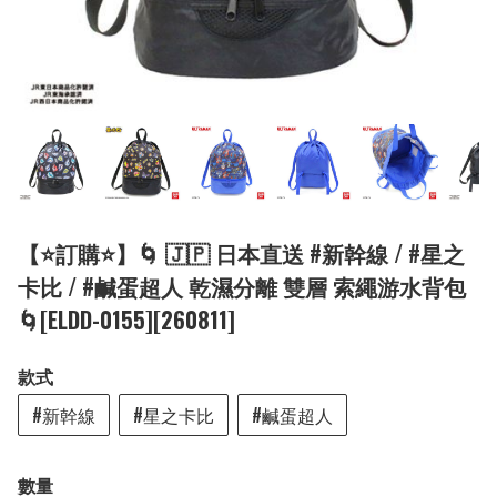
【⭐訂購⭐】🌀 🇯🇵 日本直送 #新幹線 / #星之
卡比 / #鹹蛋超人 乾濕分離 雙層 索繩游水背包
🌀[ELDD-0155][260811]
款式
#新幹線
#星之卡比
#鹹蛋超人
數量