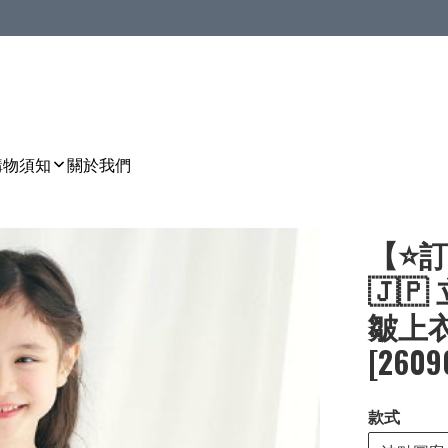
購物須知
關於我們
【⭐訂
🇯
皺上衣［
[2609
款式