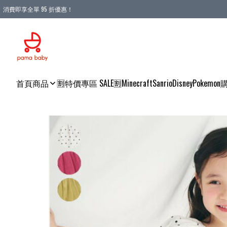
消費即享全單 95 折優惠！
購物滿 HKD 900.00即享免運費優惠！（適用於 本地送貨、本地取貨 )
首頁
商品
🈹特價專區 SALE🈹
Minecraft
Sanrio
Disney
Pokemon