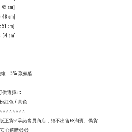
45 cm]

 48 cm]

51 cm]

 54 cm]

纖維，5% 聚氨酯

可供選擇🎨

粉紅色 / 黃色

⭐⭐⭐⭐⭐⭐⭐⭐

版正貨✅承諾會員商店，絕不出售🚫淘寶、偽貨
安心選購😊😊
