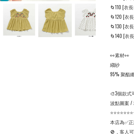
🌀110 [衣長: 
🌀120 [衣長:
🌀130 [衣長: 
🌀140 [衣長:
👀素材👀

縐紗

95% 聚酯
🎨3個款式
波點圖案 / 
⭐⭐⭐⭐⭐⭐⭐
本店為✅正
🚫，客人可