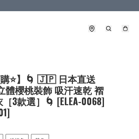
購⭐】🌀 🇯🇵 日本直送
 立體櫻桃裝飾 吸汗速乾 褶
3款選］🌀 [ELEA-0068]
01]