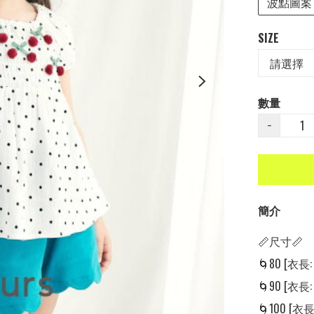
波點圖案
SIZE
數量
−
簡介
📏尺寸📏

🌀80 [衣長: 
🌀90 [衣長: 
🌀100 [衣長: