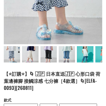
【⭐訂購⭐】🌀 🇯🇵 日本直送🇯🇵 心形口袋 荷
葉邊褲腳 接觸涼感 七分褲［4款選］🌀[ELFA-
0093][260811]
款式