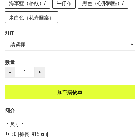
海軍藍（格紋）/
牛仔布
黑色（心形圓點）/
米白色（花卉圖案）
SIZE
數量
−
+
加至購物車
簡介
−
📏尺寸📏

🌀 90 [褲長: 41.5 cm]
